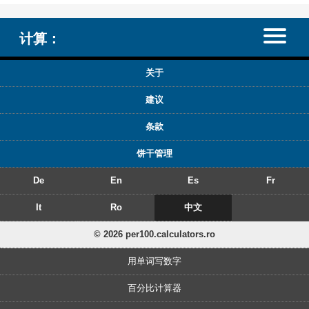
计算：
关于
建议
条款
饼干管理
De
En
Es
Fr
It
Ro
中文
© 2026 per100.calculators.ro
用单词写数字
百分比计算器