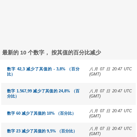
最新的 10 个数字， 按其值的百分比减少
数字 42,3 减少了其值的 - 3,8% （百分
八月 07 日 20:47 UTC
比）
(GMT)
数字 1.567,99 减少了其值的 24,8% （百
八月 07 日 20:47 UTC
分比）
(GMT)
八月 07 日 20:47 UTC
数字 60 减少了其值的 10% （百分比）
(GMT)
八月 07 日 20:47 UTC
数字 23 减少了其值的 9,5% （百分比）
(GMT)