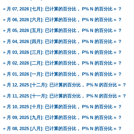
» 月 07, 2026 [七月]: 已计算的百分比， P% N 的百分比 = ？
» 月 06, 2026 [六月]: 已计算的百分比， P% N 的百分比 = ？
» 月 05, 2026 [五月]: 已计算的百分比， P% N 的百分比 = ？
» 月 04, 2026 [四月]: 已计算的百分比， P% N 的百分比 = ？
» 月 03, 2026 [三月]: 已计算的百分比， P% N 的百分比 = ？
» 月 02, 2026 [二月]: 已计算的百分比， P% N 的百分比 = ？
» 月 01, 2026 [一月]: 已计算的百分比， P% N 的百分比 = ？
» 月 12, 2025 [十二月]: 已计算的百分比， P% N 的百分比 = ？
» 月 11, 2025 [十一月]: 已计算的百分比， P% N 的百分比 = ？
» 月 10, 2025 [十月]: 已计算的百分比， P% N 的百分比 = ？
» 月 09, 2025 [九月]: 已计算的百分比， P% N 的百分比 = ？
» 月 08, 2025 [八月]: 已计算的百分比， P% N 的百分比 = ？