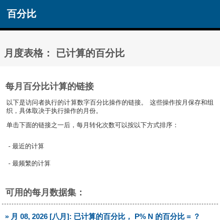
百分比
月度表格： 已计算的百分比
每月百分比计算的链接
以下是访问者执行的计算数字百分比操作的链接。 这些操作按月保存和组
织，具体取决于执行操作的月份。
单击下面的链接之一后，每月转化次数可以按以下方式排序：
- 最近的计算
- 最频繁的计算
可用的每月数据集：
» 月 08, 2026 [八月]: 已计算的百分比， P% N 的百分比 = ？