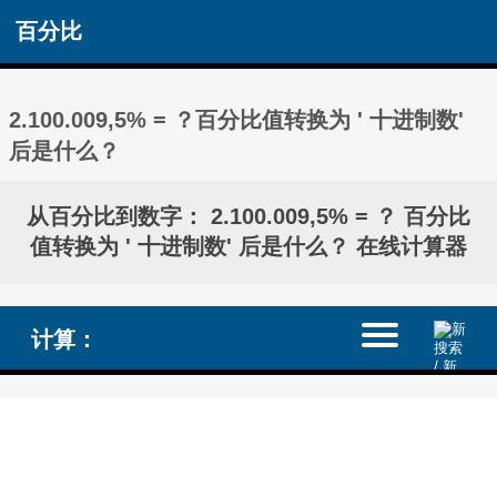
百分比
2.100.009,5% = ？百分比值转换为 ' 十进制数'
后是什么？
从百分比到数字： 2.100.009,5% = ？ 百分比
值转换为 ' 十进制数' 后是什么？ 在线计算器
计算：