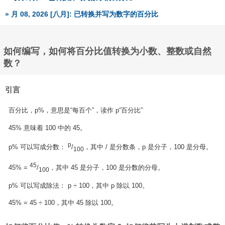
» 月 08, 2026 [八月]: 已转换并写为数字的百分比
如何编写，如何将百分比值转换为小数、整数或自然
数？
引言
百分比，p%，意思是“每百个”，读作 p“百分比”
45% 意味着 100 中的 45。
p
p% 可以写成分数：
/
，其中 / 是分数条，p 是分子，100 是分母。
100
45
45% =
/
，其中 45 是分子，100 是分数的分母。
100
p% 可以写成除法： p ÷ 100，其中 p 除以 100。
45% = 45 ÷ 100，其中 45 除以 100。