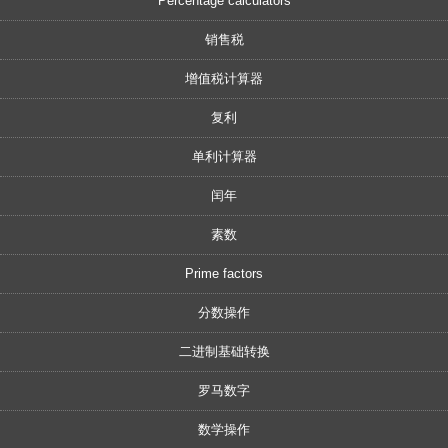
Percentage calculators
销售税
增值税计算器
复利
单利计算器
闰年
素数
Prime factors
分数操作
二进制基础转换
罗马数字
数学操作