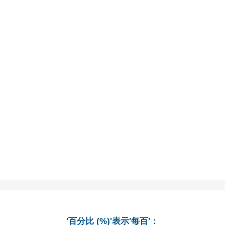
'百分比 (%)'表示'每百'：