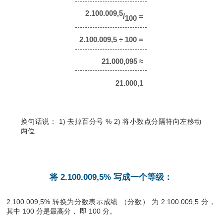
2.100.009,5
/
=
100
2.100.009,5 ÷ 100 =
21.000,095 ≈
21.000,1
换句话说： 1) 去掉百分号 % 2) 将小数点分隔符向左移动
两位
将 2.100.009,5% 写成一个等级：
2.100.009,5% 转换为分数表示成绩 （分数） 为 2.100.009,5 分，
其中 100 分是最高分， 即 100 分。