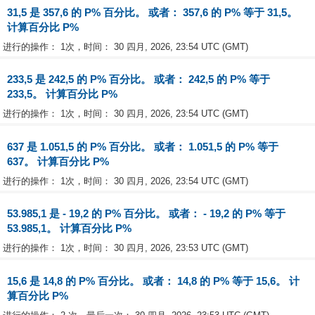
31,5 是 357,6 的 P% 百分比。 或者： 357,6 的 P% 等于 31,5。
计算百分比 P%
进行的操作： 1次，时间： 30 四月, 2026, 23:54 UTC (GMT)
233,5 是 242,5 的 P% 百分比。 或者： 242,5 的 P% 等于
233,5。 计算百分比 P%
进行的操作： 1次，时间： 30 四月, 2026, 23:54 UTC (GMT)
637 是 1.051,5 的 P% 百分比。 或者： 1.051,5 的 P% 等于
637。 计算百分比 P%
进行的操作： 1次，时间： 30 四月, 2026, 23:54 UTC (GMT)
53.985,1 是 - 19,2 的 P% 百分比。 或者： - 19,2 的 P% 等于
53.985,1。 计算百分比 P%
进行的操作： 1次，时间： 30 四月, 2026, 23:53 UTC (GMT)
15,6 是 14,8 的 P% 百分比。 或者： 14,8 的 P% 等于 15,6。 计
算百分比 P%