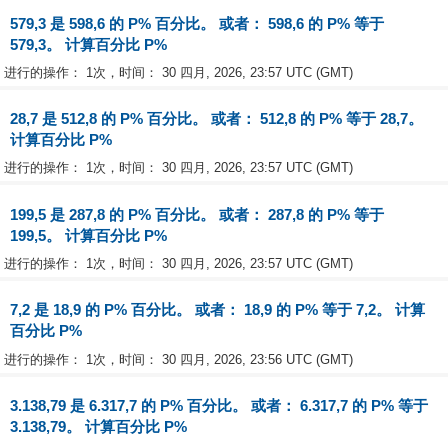
579,3 是 598,6 的 P% 百分比。 或者： 598,6 的 P% 等于
579,3。 计算百分比 P%
进行的操作： 1次，时间： 30 四月, 2026, 23:57 UTC (GMT)
28,7 是 512,8 的 P% 百分比。 或者： 512,8 的 P% 等于 28,7。
计算百分比 P%
进行的操作： 1次，时间： 30 四月, 2026, 23:57 UTC (GMT)
199,5 是 287,8 的 P% 百分比。 或者： 287,8 的 P% 等于
199,5。 计算百分比 P%
进行的操作： 1次，时间： 30 四月, 2026, 23:57 UTC (GMT)
7,2 是 18,9 的 P% 百分比。 或者： 18,9 的 P% 等于 7,2。 计算
百分比 P%
进行的操作： 1次，时间： 30 四月, 2026, 23:56 UTC (GMT)
3.138,79 是 6.317,7 的 P% 百分比。 或者： 6.317,7 的 P% 等于
3.138,79。 计算百分比 P%