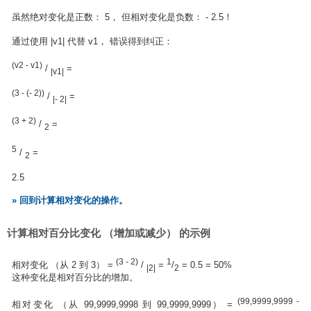
虽然绝对变化是正数： 5， 但相对变化是负数： - 2.5！
通过使用 |v1| 代替 v1， 错误得到纠正：
(v2 - v1)
/
=
|v1|
(3 - (- 2))
/
=
|- 2|
(3 + 2)
/
=
2
5
/
=
2
2.5
» 回到计算相对变化的操作。
计算相对百分比变化 （增加或减少） 的示例
(3 - 2)
1
相对变化 （从 2 到 3） =
/
=
/
= 0.5 = 50%
|2|
2
这种变化是相对百分比的增加。
(99,9999,9999 -
相对变化 （从 99,9999,9998 到 99,9999,9999） =