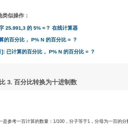
他类似操作：
25.991,3 的 5% =？ 在线计算器
算的百分比， P% N 的百分比 = ？
 [八月]: 已计算的百分比， P% N 的百分比 = ？
百分比 3. 百分比转换为十进制数
是参考一百计算的数量：1/100，分子等于1，分母为一百的分