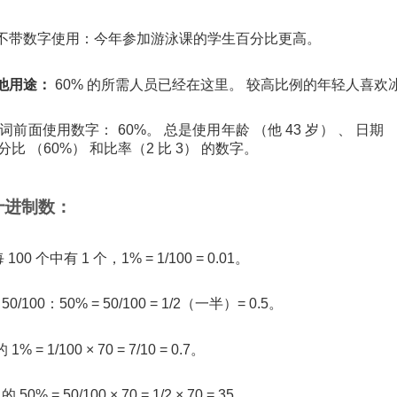
不带数字使用：今年参加游泳课的学生百分比更高。
他用途：
60% 的所需人员已经在这里。 较高比例的年轻人喜欢
前面使用数字： 60%。 总是使用年龄 （他 43 岁） 、 日期 （5 
分比 （60%） 和比率（2 比 3） 的数字。
十进制数：
0 个中有 1 个，1% = 1/100 = 0.01。
/100：50% = 50/100 = 1/2（一半）= 0.5。
1% = 1/100 × 70 = 7/10 = 0.7。
 50% = 50/100 × 70 = 1/2 × 70 = 35。