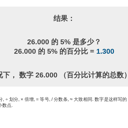
结果：
26.000 的 5% 是多少？
26.000 的 5% 的百分比 =
1.300
下， 数字 26.000 （百分比计算的总数） 
÷ 划分, × 倍增, = 等号, / 分数条, ≈ 大致相同. 数字是这样写的：
为小数点.