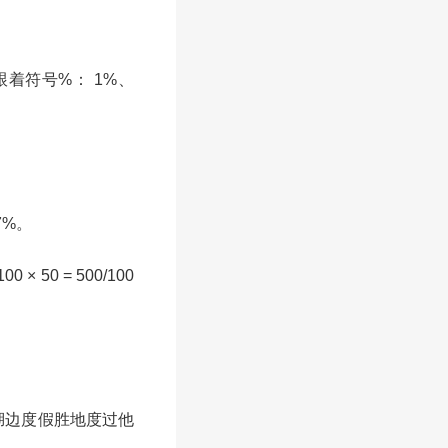
着符号%： 1%、
7%。
0 × 50 = 500/100
在湖边度假胜地度过他