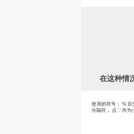
在这种情况
使用的符号： % 百分, 
分隔符， 点 '.' 作