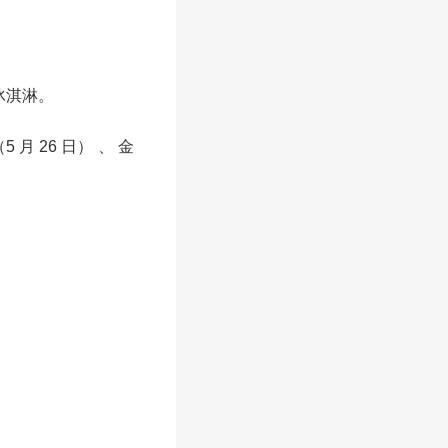
冰淇淋。
月 26 日） 、 金