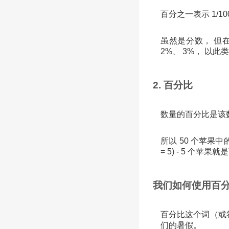
百分之一表示 1/1
虽然是分数， 但
2%、 3%， 以此
2. 百分比
数量的百分比是该数量
所以 50 个苹果中的 10%
= 5) - 5 个苹果
我们如何使用百
百分比这个词（或符
们的暑假。