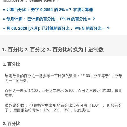
» 计算百分比： 数字 0,2894 的 2% =？ 在线计算器
» 每月计算： 已计算的百分比， P% N 的百分比 = ？
» 月 08, 2026 [八月]: 已计算的百分比， P% N 的百分比 = ？
1. 百分比 2. 百分比 3. 百分比转换为十进制数
1. 百分比
给定数量的百分之一是参考一百计算的数量：1/100，分子等于1，分母
为一百的分数。
百分之一表示 1/100，百分之二表示 2/100，百分之三表示 3/100，依此
类推。
虽然是分数， 但在书写中出现的百分比没有分母（100）， 但只有分
子， 后面跟着符号%： 1%、 2%、 3%， 以此类推。
2. 百分比