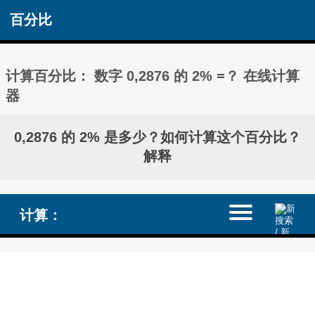
百分比
计算百分比： 数字 0,2876 的 2% =？ 在线计算
器
0,2876 的 2% 是多少？如何计算这个百分比？
解释
计算：