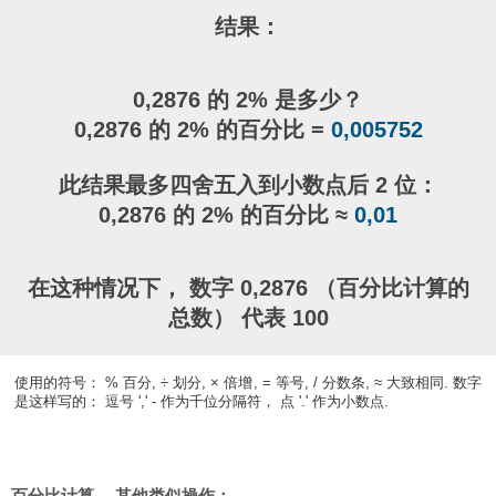
结果：
0,2876 的 2% 是多少？
0,2876 的 2% 的百分比 =
0,005752
此结果最多四舍五入到小数点后 2 位：
0,2876 的 2% 的百分比 ≈
0,01
在这种情况下， 数字 0,2876 （百分比计算的
总数） 代表 100
使用的符号： % 百分, ÷ 划分, × 倍增, = 等号, / 分数条, ≈ 大致相同. 数字
是这样写的： 逗号 ',' - 作为千位分隔符， 点 '.' 作为小数点.
百分比计算， 其他类似操作：