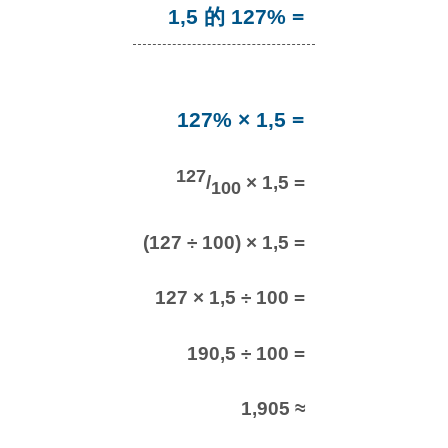
1,5 的 127% =
127% × 1,5 =
127
/
× 1,5 =
100
(127 ÷ 100) × 1,5 =
127 × 1,5 ÷ 100 =
190,5 ÷ 100 =
1,905 ≈