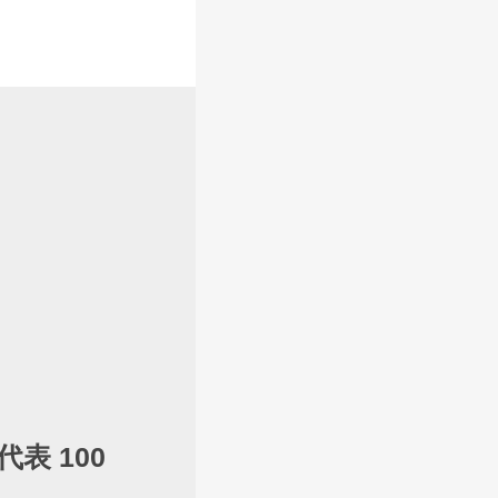
表 100