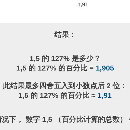
1,91
结果：
1,5 的 127% 是多少？
1,5 的 127% 的百分比 =
1,905
此结果最多四舍五入到小数点后 2 位：
1,5 的 127% 的百分比 ≈
1,91
况下， 数字 1,5 （百分比计算的总数） 代