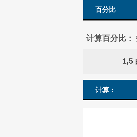
百分比
计算百分比： 数
1,
计算：