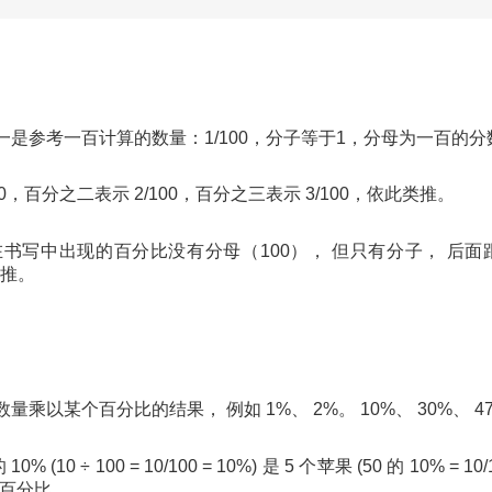
是参考一百计算的数量：1/100，分子等于1，分母为一百的分
00，百分之二表示 2/100，百分之三表示 3/100，依此类推。
在书写中出现的百分比没有分母（100）， 但只有分子， 后面跟
类推。
乘以某个百分比的结果， 例如 1%、 2%。 10%、 30%、 4
 (10 ÷ 100 = 10/100 = 10%) 是 5 个苹果 (50 的 10% = 10/10
就是百分比。