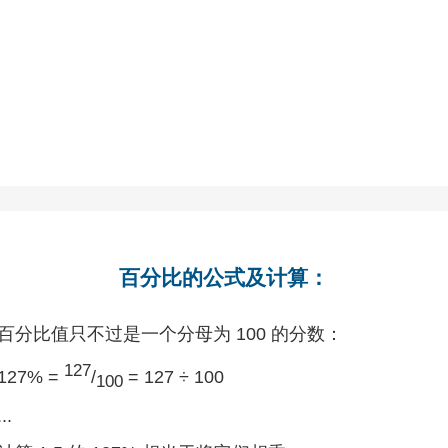
百分比的公式及计算：
百分比值只不过是一个分母为 100 的分数：
127
127% =
/
= 127 ÷ 100
100
...