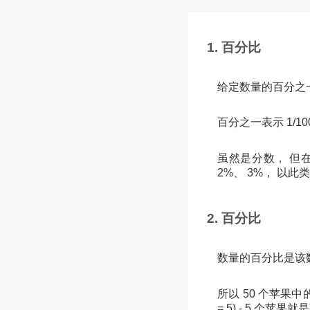
1. 百分比
给定数量的百分之一
百分之一表示 1/1
虽然是分数， 但
2%、 3%， 以此
2. 百分比
数量的百分比是该数量
所以 50 个苹果中的 10%
= 5) - 5 个苹果