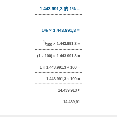
1.443.991,3 的 1% =
1% × 1.443.991,3 =
1
/
× 1.443.991,3 =
100
(1 ÷ 100) × 1.443.991,3 =
1 × 1.443.991,3 ÷ 100 =
1.443.991,3 ÷ 100 =
14.439,913 ≈
14.439,91