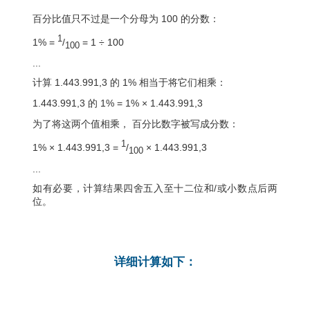
百分比值只不过是一个分母为 100 的分数：
1
1% =
/
= 1 ÷ 100
100
...
计算 1.443.991,3 的 1% 相当于将它们相乘：
1.443.991,3 的 1% = 1% × 1.443.991,3
为了将这两个值相乘， 百分比数字被写成分数：
1
1% × 1.443.991,3 =
/
× 1.443.991,3
100
...
如有必要，计算结果四舍五入至十二位和/或小数点后两
位。
详细计算如下：